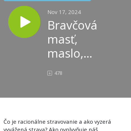
Nov 17, 2024
Bravčová
masť,
maslo,
olej?
478
Dokonalo
jesť a žiť
nikdy
nebudeme,
Čo je racionálne stravovanie a ako vyzerá
vyvážená strava? Ako ovplyvňuje náš